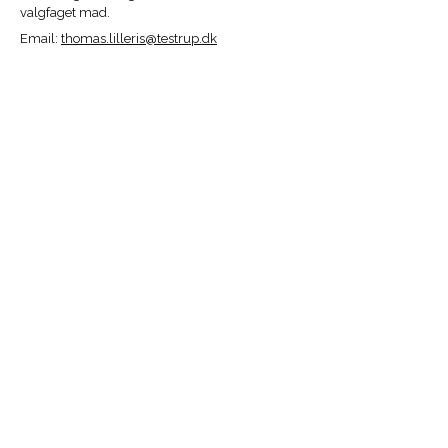
valgfaget mad.
Email:
thomas.lilleris@testrup.dk