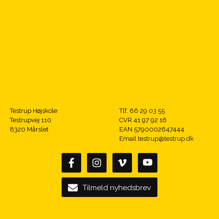
Testrup Højskole
Tlf.
86 29 03 55
Testrupvej 110
CVR 41 97 92 16
8320 Mårslet
EAN 5790002647444
Email
testrup@testrup.dk
Tilmeld nyhedsbrev