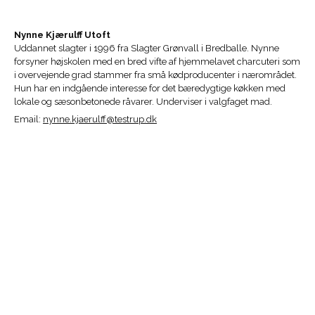
Nynne Kjærulff Utoft
Uddannet slagter i 1996 fra Slagter Grønvall i Bredballe. Nynne
forsyner højskolen med en bred vifte af hjemmelavet charcuteri som
i overvejende grad stammer fra små kødproducenter i nærområdet.
Hun har en indgående interesse for det bæredygtige køkken med
lokale og sæsonbetonede råvarer. Underviser i valgfaget mad.
Email:
nynne.kjaerulff@testrup.dk