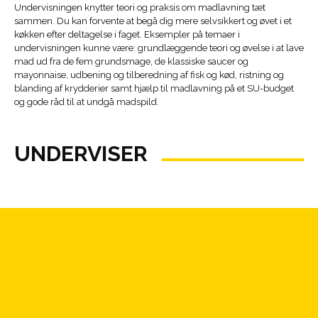
Undervisningen knytter teori og praksis om madlavning tæt
sammen. Du kan forvente at begå dig mere selvsikkert og øvet i et
køkken efter deltagelse i faget. Eksempler på temaer i
undervisningen kunne være: grundlæggende teori og øvelse i at lave
mad ud fra de fem grundsmage, de klassiske saucer og
mayonnaise, udbening og tilberedning af fisk og kød, ristning og
blanding af krydderier samt hjælp til madlavning på et SU-budget
og gode råd til at undgå madspild.
UNDERVISER