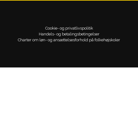
Cookie- og privatlivspolitik
Handels- og betalingsbetingelser
Charter om løn- og ansættelsesforhold på folkehøjskoler