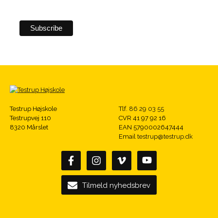
Testrup Højskole
Tlf.
86 29 03 55
Testrupvej 110
CVR 41 97 92 16
8320 Mårslet
EAN 5790002647444
Email
testrup@testrup.dk
Tilmeld nyhedsbrev