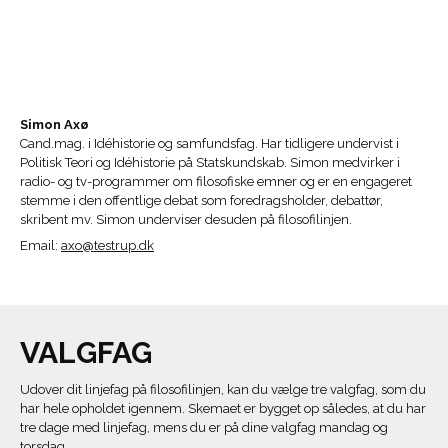
Simon Axø
Cand.mag. i Idéhistorie og samfundsfag. Har tidligere undervist i
Politisk Teori og Idéhistorie på Statskundskab. Simon medvirker i
radio- og tv-programmer om filosofiske emner og er en engageret
stemme i den offentlige debat som foredragsholder, debattør,
skribent mv. Simon underviser desuden på filosofilinjen.
Email:
axo@testrup.dk
VALGFAG
Udover dit linjefag på filosofilinjen, kan du vælge tre valgfag, som du
har hele opholdet igennem. Skemaet er bygget op således, at du har
tre dage med linjefag, mens du er på dine valgfag mandag og
torsdag.