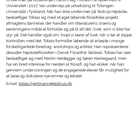
Universitet i 2017. Var undervejs på udveksling til Tübingen
Universität i Tyskland. Når han ikke underviser på Testrup Højskole,
beskæftiger Tobias sig med sit eget løbende filosofiske projekt,
afmagtens dannelse, der handler om litteraturens, troens og
tænkningens måde at forholde sig på til alt det i livet, som vi ikke har
styr på. Det handler også om, hvad vi lærer af livet, når vi tør at slippe
kontrollen med det. Tobias formidler løbende sit arbejde i mange
forskelligartede foredrag, workshops og artikler. Han repræsenterer
desuden højskolefilosofien i Dansk Filosofisk Selskab. Tobias har især
beskæftiget sig med Martin Heidegger og Søren Kierkegaard, men
har en bred interesse for næsten al filosofi, og han elsker, når han
gennem undervisningen og de engagerede elever får mulighed for
at læse og diskutere nye emner og tekster.
Email:
tobias.hjertmann@testrup.dk