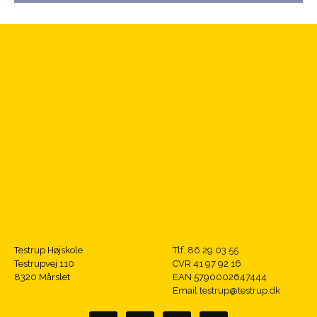
Testrup Højskole
Tlf.
86 29 03 55
Testrupvej 110
CVR 41 97 92 16
8320 Mårslet
EAN 5790002647444
Email
testrup@testrup.dk