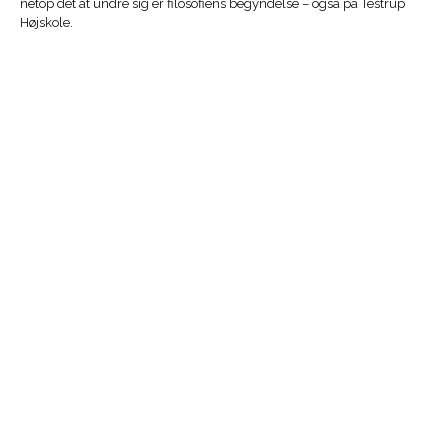
netop det at undre sig er filosofiens begyndelse – også på Testrup
Højskole.