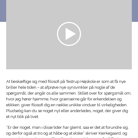
At beskæftige sig med filosofi på Testrup Højskole er som at få nye
briller hele tiden – at afprøve nye synsvinkler på nogle af de
spørgsmål, der angår os alle sammen. Stillet over for spørgsmål om,
hvor jeg hører hjemme, hvor grænserne går for erkendelsen og
etikken, giver filosofi dig en række unikke vinduer til virkeligheden.
Pludselig kan du se noget nyt eller anderledes, noget, der giver dig
et nyt blik på livet.
”Er der noget, man i disse tider har glemt, saa er det at forundre sig,
og derfor også at tro og at håbe og at elske” skriver Kierkegaard, og