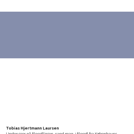
Tobias Hjertmann Laursen
Underviser på filosofilinjen, cand.mag. i filosofi fra Københavns