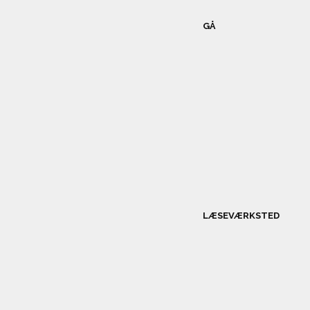
GÅ
LÆSEVÆRKSTED