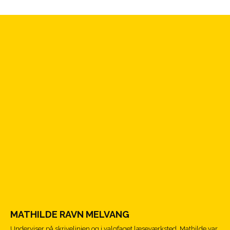
MATHILDE RAVN MELVANG
Underviser på skrivelinjen og i valgfaget læseværksted. Mathilde var