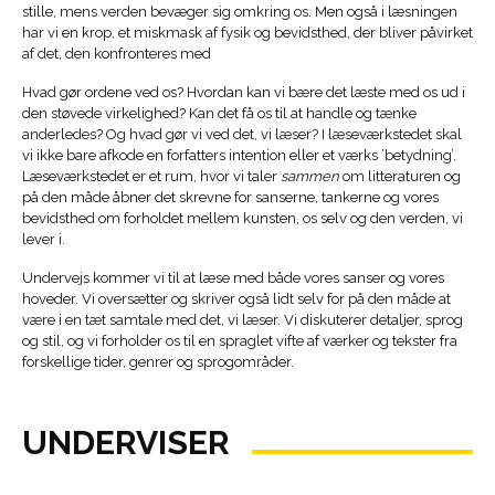
stille, mens verden bevæger sig omkring os. Men også i læsningen
har vi en krop, et miskmask af fysik og bevidsthed, der bliver påvirket
af det, den konfronteres med
Hvad gør ordene ved os? Hvordan kan vi bære det læste med os ud i
den støvede virkelighed? Kan det få os til at handle og tænke
anderledes? Og hvad gør vi ved det, vi læser? I læseværkstedet skal
vi ikke bare afkode en forfatters intention eller et værks ’betydning’.
Læseværkstedet er et rum, hvor vi taler
sammen
om litteraturen og
på den måde åbner det skrevne for sanserne, tankerne og vores
bevidsthed om forholdet mellem kunsten, os selv og den verden, vi
lever i.
Undervejs kommer vi til at læse med både vores sanser og vores
hoveder. Vi oversætter og skriver også lidt selv for på den måde at
være i en tæt samtale med det, vi læser. Vi diskuterer detaljer, sprog
og stil, og vi forholder os til en spraglet vifte af værker og tekster fra
forskellige tider, genrer og sprogområder.
UNDERVISER