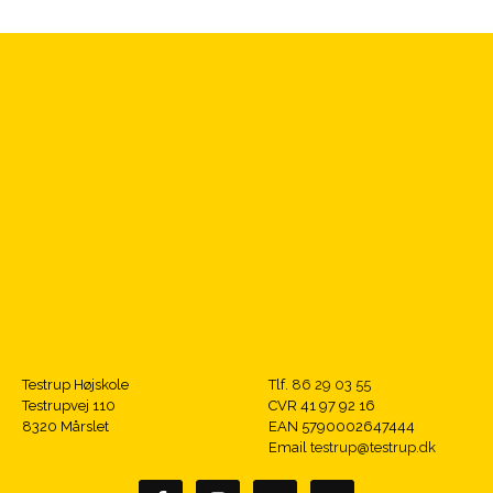
Testrup Højskole
Tlf.
86 29 03 55
Testrupvej 110
CVR 41 97 92 16
8320 Mårslet
EAN 5790002647444
Email
testrup@testrup.dk