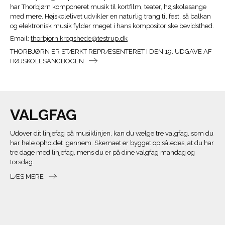
har Thorbjørn komponeret musik til kortfilm, teater, højskolesange
med mere. Højskolelivet udvikler en naturlig trang til fest, så balkan
og elektronisk musik fylder meget i hans kompositoriske bevidsthed.
Email:
thorbjorn.krogshede@testrup.dk
THORBJØRN ER STÆRKT REPRÆSENTERET I DEN 19. UDGAVE AF
HØJSKOLESANGBOGEN
VALGFAG
Udover dit linjefag på musiklinjen, kan du vælge tre valgfag, som du
har hele opholdet igennem. Skemaet er bygget op således, at du har
tre dage med linjefag, mens du er på dine valgfag mandag og
torsdag.
LÆS MERE