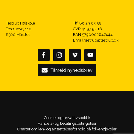
Testrup Højskole
Tlf.
86 29 03 55
Testrupvej 110
CVR 41 97 92 16
8320 Mårslet
EAN 5790002647444
Email
testrup@testrup.dk
Tilmeld nyhedsbrev
Cookie- og privatlivspolitik
Handels- og betalingsbetingelser
Charter om løn- og ansættelsesforhold på folkehøjskoler