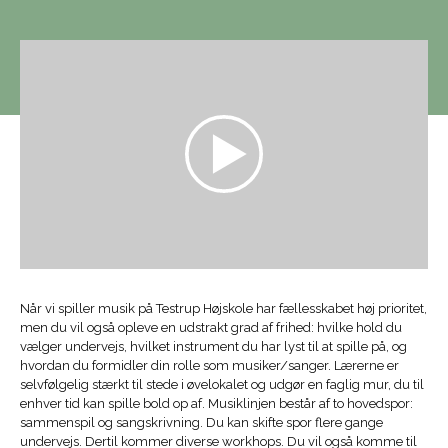
Når vi spiller musik på Testrup Højskole har fællesskabet høj prioritet,
men du vil også opleve en udstrakt grad af frihed: hvilke hold du
vælger undervejs, hvilket instrument du har lyst til at spille på, og
hvordan du formidler din rolle som musiker/sanger. Lærerne er
selvfølgelig stærkt til stede i øvelokalet og udgør en faglig mur, du til
enhver tid kan spille bold op af. Musiklinjen består af to hovedspor:
sammenspil og sangskrivning. Du kan skifte spor flere gange
undervejs. Dertil kommer diverse workhops. Du vil også komme til