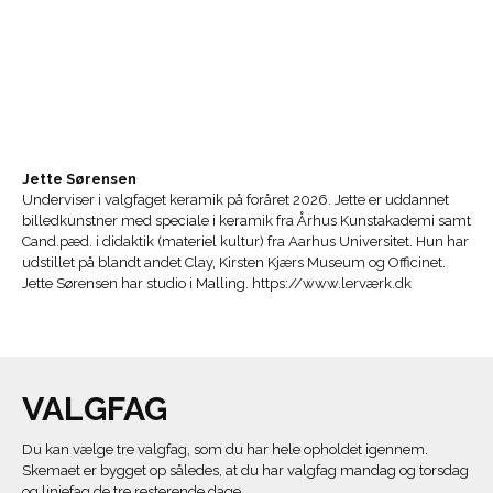
Jette Sørensen
Underviser i valgfaget keramik på foråret 2026. Jette er uddannet
billedkunstner med speciale i keramik fra Århus Kunstakademi samt
Cand.pæd. i didaktik (materiel kultur) fra Aarhus Universitet. Hun har
udstillet på blandt andet Clay, Kirsten Kjærs Museum og Officinet.
Jette Sørensen har studio i Malling. https://www.lerværk.dk
VALGFAG
Du kan vælge tre valgfag, som du har hele opholdet igennem.
Skemaet er bygget op således, at du har valgfag mandag og torsdag
og linjefag de tre resterende dage.