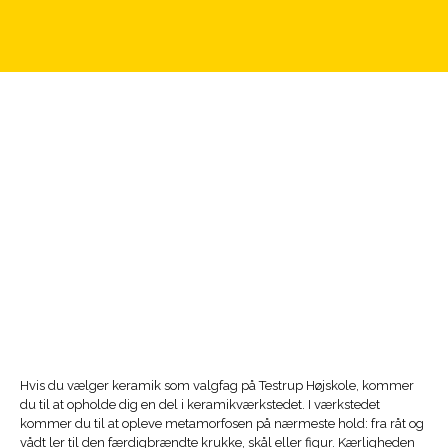
Hvis du vælger keramik som valgfag på Testrup Højskole, kommer
du til at opholde dig en del i keramikværkstedet. I værkstedet
kommer du til at opleve metamorfosen på nærmeste hold: fra råt og
vådt ler til den færdigbrændte krukke, skål eller figur. Kærligheden