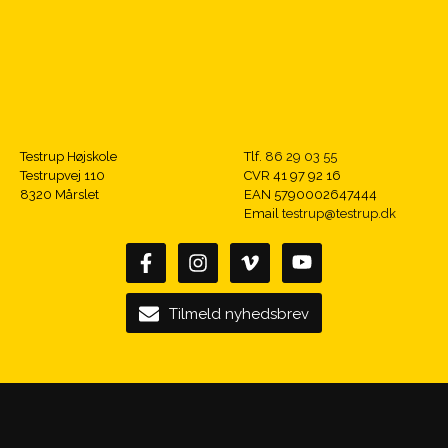
Testrup Højskole
Tlf.
86 29 03 55
Testrupvej 110
CVR 41 97 92 16
8320 Mårslet
EAN 5790002647444
Email
testrup@testrup.dk
Tilmeld nyhedsbrev