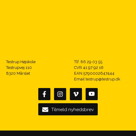
Testrup Højskole
Tlf.
86 29 03 55
Testrupvej 110
CVR 41 97 92 16
8320 Mårslet
EAN 5790002647444
Email
testrup@testrup.dk
Tilmeld nyhedsbrev