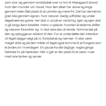
som snor sig gennem landskabet over 10 km til Moesgaard strand,
hvor den munder ud i havet. Hvor åen løber har skove og enge
gennem tiden fået plads til at udvikle sig mere frit. Det har dannet en
grøn kile gennem egnen, hvor naturen stadig udfolder sig under
bøgetræernes grene. Her skal vi ud på en vandring. Igen og igen skal
vi gå langs åens bredder, mens vi oplever, hvordan årstiderne skifter
og naturen forandrer sig. Vi skal lære åen at kende. Komme tæt på
den og opbygge en relation til den. For at understøtte den intention
vil faget lægge vægt på ro, fordybelse og nærvær. Vi skal være
meget stille og på den måde vil faget også komme til at fungere som
et ånderum i hverdagen. En pause fra det daglige, nogle gange
hektiske liv på højskolen. Når vi går er der plads til at være i nuet
med sine tanker og sanser.