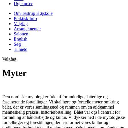
Ugekurser
Om Testrup Højskole
Praktisk Info
Valgfag
Arrangementer
Salonen
English
Søg
Tilmeld
Valgfag
Myter
Den nordiske mytologi er fuld af forunderlige, latterlige og
fascinerende fortællinger. Vi skal høre og fortælle myter omkring
bålet, der er vores samlingssted og rammen om en ældgammel
menneskelig praksis, historiefortælling. Bålet var også centralt for
formidling af håndarbejde og kultur. Vi dykker ned i de mytologiske
fortællinger og forestillinger, der har formet vores kultur og
traditioner. forholder os til myterne med både hovedet og hånden og