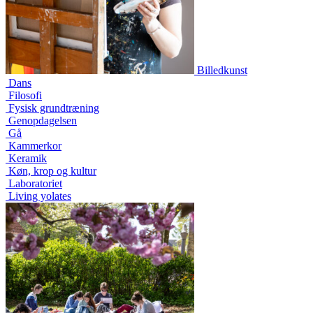
Billedkunst
Dans
Filosofi
Fysisk grundtræning
Genopdagelsen
Gå
Kammerkor
Keramik
Køn, krop og kultur
Laboratoriet
Living yolates