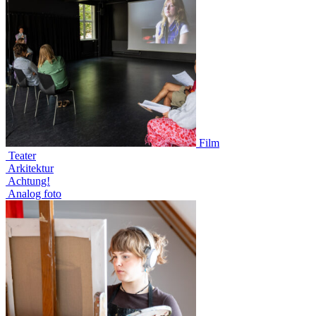
Film
Teater
Arkitektur
Achtung!
Analog foto