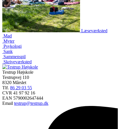
Læseværksted
Mad
Myter
Psykologi
Sank
Sammenspil
Skriveværksted
Testrup Højskole
Testrupvej 110
8320 Mårslet
Tlf.
86 29 03 55
CVR 41 97 92 16
EAN 5790002647444
Email
testrup@testrup.dk