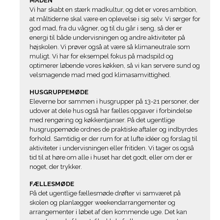
MADEN
Vi har skabt en stærk madkultur, og det er vores ambition,
at måltiderne skal være en oplevelse i sig selv. Vi sørger for
god mad, fra du vågner, og til du går i seng, så der er
energi til både undervisningen og andre aktiviteter på
højskolen. Vi prøver også at være så klimaneutrale som
muligt. Vi har for eksempel fokus på madspild og
optimerer løbende vores køkken, så vi kan servere sund og
velsmagende mad med god klimasamvittighed.
HUSGRUPPEMØDE
Eleverne bor sammen i husgrupper på 13-21 personer, der
udover at dele hus også har fælles opgaver i forbindelse
med rengøring og køkkentjanser. På det ugentlige
husgruppemøde ordnes de praktiske aftaler og indbyrdes
forhold. Samtidig er der rum for at lufte idéer og forslag til
aktiviteter i undervisningen eller fritiden. Vi tager os også
tid til at høre om alle i huset har det godt, eller om der er
noget, der trykker.
FÆLLESMØDE
På det ugentlige fællesmøde drøfter vi samværet på
skolen og planlægger weekendarrangementer og
arrangementer i løbet af den kommende uge. Det kan