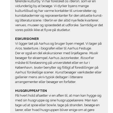
førende kulturby. Vi har forelsket os i Berlin, som er en
vidunderlig by at besøge. Vi dyrker byens mange
kulturtilbud og har varme kontakter til universiteter og
kunstakademier og repræsentanter for den aktuelle kunst-
og litteraturscene. I Berlin er der altid nye fede kvarterer,
venues, museer og spisestedet at udforske. Samtidig er det
vores politik ikke at flyve på studietur.
ESKURSIONER
Vi ligger tæt på Aarhus og bruger byen meget. Vi tager på
Aros, teaterture, i biografen eller til Aarhus Festuge.
Der er også en del ekskursioner med linjefagene.
Musik
besøger for eksempel Aarhus Jazzorkester,
filosofi
er
måske til forelæsning på universitetet eller en tur i
København,
teater
benytter sig flittigt af forestillinger på
Aarhus’ forskellige scener.
Kunst
besøger værksteder eller
gallerier mens
skriv
typisk deltager i litterære
arrangementer eller besøger en forfatter.
HUSGRUPPEAFTEN
På hvert hold afsætter vi en aften til, at man kan hygge sig
med sin husgruppe og sine husgruppelærere. Man kan
tage ud at spise eller bowle, tage på stranden, besøge en
lærer, eller hvad husgruppen bliver enige om at gøre