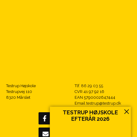
Testrup Højskole
Tlf.
86 29 03 55
Testrupvej 110
CVR 41 97 92 16
8320 Mårslet
EAN 5790002647444
Email
testrup@testrup.dk
TESTRUP HØJSKOLE
EFTERÅR 2026
Tilmeld nyhedsbrev