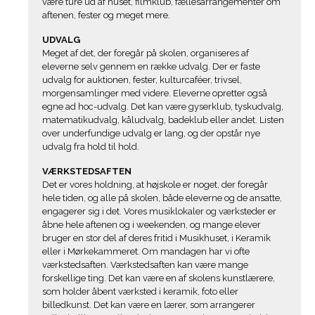
være ture ud af huset, filmklub, fællesarrangementer om
aftenen, fester og meget mere.
UDVALG
Meget af det, der foregår på skolen, organiseres af
eleverne selv gennem en række udvalg. Der er faste
udvalg for auktionen, fester, kulturcaféer, trivsel,
morgensamlinger med videre. Eleverne opretter også
egne ad hoc-udvalg. Det kan være gyserklub, tyskudvalg,
matematikudvalg, kåludvalg, badeklub eller andet. Listen
over underfundige udvalg er lang, og der opstår nye
udvalg fra hold til hold.
VÆRKSTEDSAFTEN
Det er vores holdning, at højskole er noget, der foregår
hele tiden, og alle på skolen, både eleverne og de ansatte,
engagerer sig i det. Vores musiklokaler og værksteder er
åbne hele aftenen og i weekenden, og mange elever
bruger en stor del af deres fritid i Musikhuset, i Keramik
eller i Mørkekammeret. Om mandagen har vi ofte
værkstedsaften. Værkstedsaften kan være mange
forskellige ting. Det kan være en af skolens kunstlærere,
som holder åbent værksted i keramik, foto eller
billedkunst. Det kan være en lærer, som arrangerer