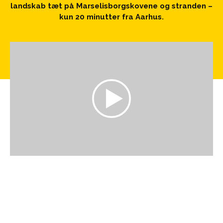
landskab tæt på Marselisborgskovene og stranden –
kun 20 minutter fra Aarhus.