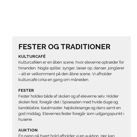
FESTER OG TRADITIONER
KULTURCAFÉ
Kulturcaféen er en åben scene, hvor eleverne optræder for
hinanden. Nogle spiller, synger, læser op, danser, jonglerer
– alt er velkomment på den åbne scene. Vi afholder
kulturcafé cirka en gang om måneden.
FESTER
Fester holdes både af skolen og af eleverne selv. Holder
skolen fest, foregår det i Spisesalen med hvide duge og
kandelabre, toastmaster, højskolesange og dans samt en
god middag. Elevernes fester foregår som udgangspunkt i
husene.
AUKTION
Én gang på hvert hold afholder vi en auktion. Her kan