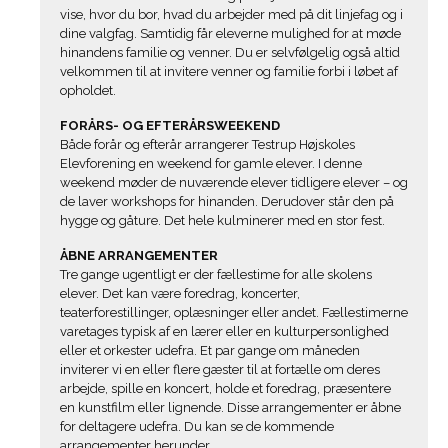
vise, hvor du bor, hvad du arbejder med på dit linjefag og i
dine valgfag. Samtidig får eleverne mulighed for at møde
hinandens familie og venner. Du er selvfølgelig også altid
velkommen til at invitere venner og familie forbi i løbet af
opholdet.
FORÅRS- OG EFTERÅRSWEEKEND
Både forår og efterår arrangerer Testrup Højskoles
Elevforening en weekend for gamle elever. I denne
weekend møder de nuværende elever tidligere elever – og
de laver workshops for hinanden. Derudover står den på
hygge og gåture. Det hele kulminerer med en stor fest.
ÅBNE ARRANGEMENTER
Tre gange ugentligt er der fællestime for alle skolens
elever. Det kan være foredrag, koncerter,
teaterforestillinger, oplæsninger eller andet. Fællestimerne
varetages typisk af en lærer eller en kulturpersonlighed
eller et orkester udefra. Et par gange om måneden
inviterer vi en eller flere gæster til at fortælle om deres
arbejde, spille en koncert, holde et foredrag, præsentere
en kunstfilm eller lignende. Disse arrangementer er åbne
for deltagere udefra. Du kan se de kommende
arrangementer herunder.