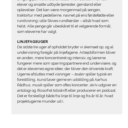
elever og ansatte udbyde tjenester, genstand eller
oplevelser. Det kan være morgenmad på sengen,
traktortur med pedellerne, navnet på ens førstefødte eller
rundvisning i alle Skives rundkørsler – altså hvad som
helst. Alle penge går ubeskåret til et velgørende formål,
som eleverne har valgt.
LINJEFAGSUGER
De sidste tre uger af opholdet bryder vi skemaet op, og al
undervisning foregår på linjefagene. Arbejdsformen bliver
en anden, mere koncentreret og intensiv, og lærerne
fungerer mere som sparringspartnere end undervisere, og
det er elevernes egne idéer, der bliver den drivende kraft.
Ugerne afsluttes med visninger –
teater
spiller typisk en
forestilling,
kunst
laver gerne en udstilling på Aarhus
Rådhus,
musik
spiller som oftes koncerter,
skriv
udgiver en
antologi og
filosofi
et tidsskrift eller producerer en podcast.
Det er forskelligt både fra linje til linje og fra år til år, hvad
projektugerne munder ud i.