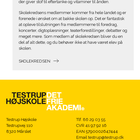
der giver stof til eftertanke og vitaminer til ånden.
Skolekredsens medlemmer kommer fra hele landet og er
forenede i ønsket om at bakke skolen op. Det er fantastisk
at opleve tilslutningen fra medlemmerne til foredrag,
koncerter, digtoplæsninger, teaterforestillinger, debatter og
meget mere. Som medlem af skolekredsen bliver du en
del af alt dette, og du behøver ikke at have været elev på
skolen.
SKOLEKREDSEN
Testrup Højskole
Tlf.
86 29 03 55
Testrupvej 110
CVR 41 97 92 16
8320 Mårslet
EAN 5790002647444
Email
testrup@testrup.dk