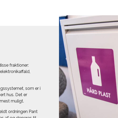
isse fraktioner:
elektronikaffald,
ngssystemet, som er i
ert hus. Det er
r mest muligt.
meldt ordningen Pant
s af og doneres til