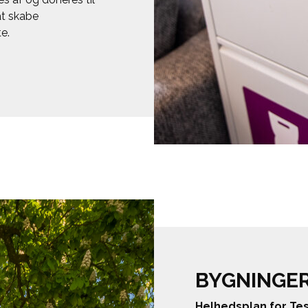
at skabe
te.
BYGNINGER
Helhedsplan for Te