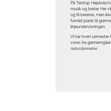
På Testrup Højskole har 
musik og teater. Her 
og til berøres, men i
fundet plads til grøn
linjeundervisningen.
Vi har hvert semeste
vores tre gennemgåe
naturdannelse
.