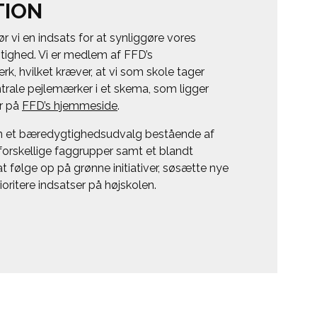
TION
r vi en indsats for at synliggøre vores
ighed. Vi er medlem af FFD’s
, hvilket kræver, at vi som skole tager
entrale pejlemærker i et skema, som ligger
er på
FFD’s hjemmeside
.
n et bæredygtighedsudvalg bestående af
forskellige faggrupper samt et blandt
at følge op på grønne initiativer, søsætte nye
oritere indsatser på højskolen.