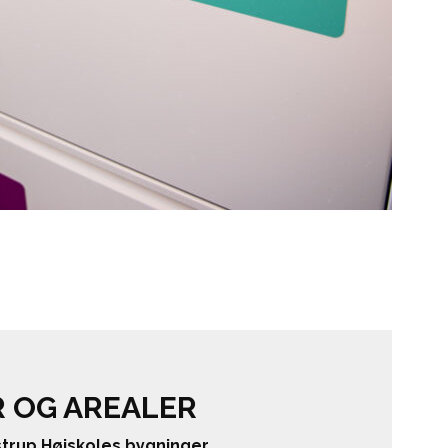
 OG AREALER
strup Højskoles bygninger