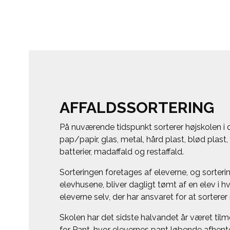
AFFALDSSORTERING
På nuværende tidspunkt sorterer højskolen i d
pap/papir, glas, metal, hård plast, blød plast, 
batterier, madaffald og restaffald.
Sorteringen foretages af eleverne, og sorteri
elevhusene, bliver dagligt tømt af en elev i hv
eleverne selv, der har ansvaret for at sortere
Skolen har det sidste halvandet år været til
for Pant, hvor elevernes pant løbende afhente