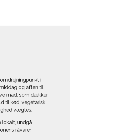
 omdrejningpunkt i
middag og aften til
lave mad, som dækker
d til kød, vegetarisk
ighed vægtes.
 lokalt, undgå
nens råvarer.