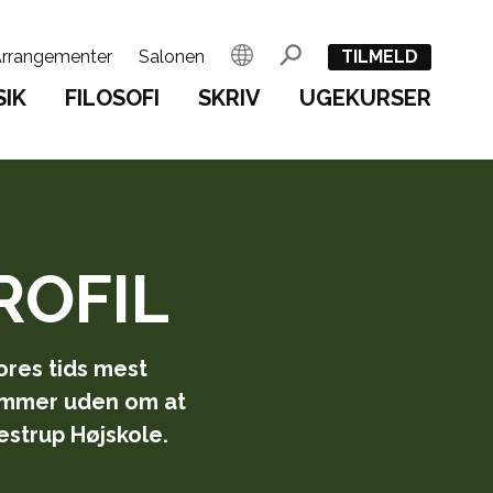
rrangementer
Salonen
English
Søg
TILMELD
IK
FILOSOFI
SKRIV
UGEKURSER
ROFIL
ores tids mest
ommer uden om at
Testrup Højskole.