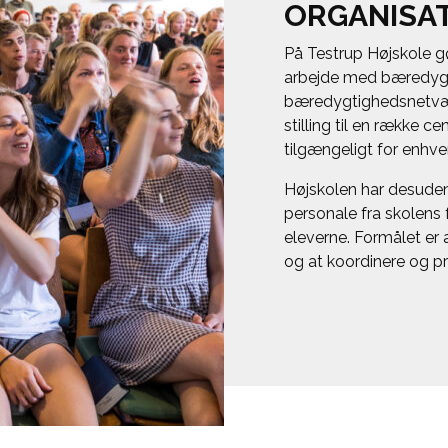
ORGANISA
På Testrup Højskole gø
arbejde med bæredygt
bæredygtighedsnetværk
stilling til en række c
tilgængeligt for enhv
Højskolen har desude
personale fra skolens 
eleverne. Formålet er 
og at koordinere og pri