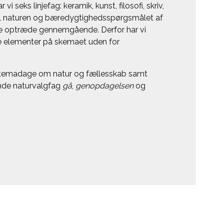
vi seks linjefag: keramik, kunst, filosofi, skriv,
vil naturen og bæredygtighedsspørgsmålet af
kke optræde gennemgående. Derfor har vi
ne elementer på skemaet uden for
r temadage om natur og fællesskab samt
nde naturvalgfag
gå
,
genopdagelsen
og