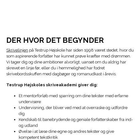
DER HVOR DET BEGYNDER
Skrivelinjen
på Testrup Højskole har siden 1998 været stedet, hvor du
som aspirerende forfatter har kunnet prøve kræfter med drømmen.
Vi tager dig og dine ambitioner alvorligt, uanset om du aldrig har
skrevet en linje før, eller du i hemmelighed har fodret
skrivebordsskuffen med dagbøger og romanudkast i årevis.
Testrup Højskoles skriveakademi giver dig:
Et mentorforløb med sparring om dine tekster med erfarne
undervisere
Undervisning, der bliver ved med at overraske og udfordre
dig
Kendskab til banebrydende og geniale forfatterskaber fra ind-
og udland
Øvelse i at læse dine egne og andres tekster og give
kompetent tekstkritik