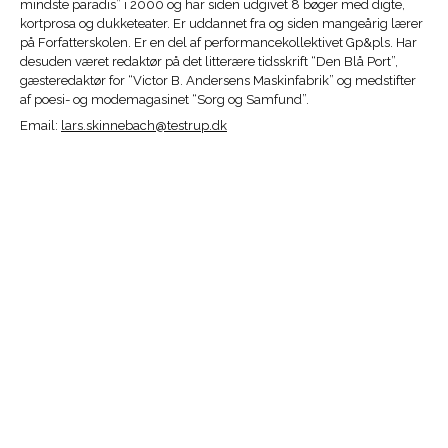
mindste paradis” i 2000 og har siden udgivet 8 bøger med digte,
kortprosa og dukketeater. Er uddannet fra og siden mangeårig lærer
på Forfatterskolen. Er en del af performancekollektivet Gp&pls. Har
desuden været redaktør på det litterære tidsskrift “Den Blå Port”,
gæsteredaktør for “Victor B. Andersens Maskinfabrik” og medstifter
af poesi- og modemagasinet “Sorg og Samfund”.
Email:
lars.skinnebach@testrup.dk