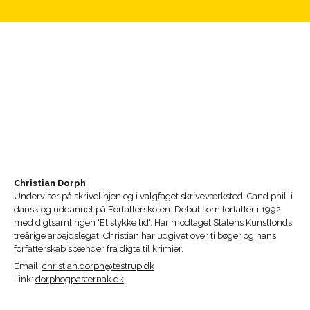
Christian Dorph
Underviser på skrivelinjen og i valgfaget skriveværksted. Cand.phil. i
dansk og uddannet på Forfatterskolen. Debut som forfatter i 1992
med digtsamlingen 'Et stykke tid'. Har modtaget Statens Kunstfonds
treårige arbejdslegat. Christian har udgivet over ti bøger og hans
forfatterskab spænder fra digte til krimier.
Email:
christian.dorph@testrup.dk
Link:
dorphogpasternak.dk