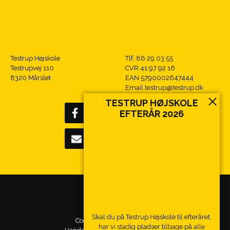
Testrup Højskole
Tlf.
86 29 03 55
Testrupvej 110
CVR 41 97 92 16
8320 Mårslet
EAN 5790002647444
Email
testrup@testrup.dk
TESTRUP HØJSKOLE
EFTERÅR 2026
Tilmeld nyhedsbrev
Skal du på Testrup Højskole til efteråret,
Cookie- og privatlivspolitik
har vi stadig pladser tilbage på alle