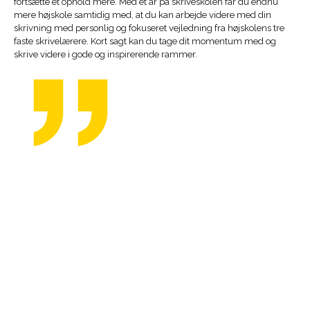
fortsætte et ophold mere.
Med et år på skriveskolen får du endnu
mere højskole samtidig med, at du kan arbejde videre med din
skrivning med personlig og fokuseret vejledning fra højskolens tre
faste skrivelærere. Kort sagt kan du tage dit momentum med og
skrive videre i gode og inspirerende rammer.