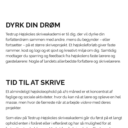
DYRK DIN DRØM
Testrup Højskoles skriveakademi er til dig, der vil dyrke din
forfatterdrøm sammen med andre, mens du begynder – eller
fortsætter – på et større skriveprojekt. Et højskoleforløb giver faste
rammer, kost og logi og et sjovt og kreativt miljø om dig. Samtidig
modtager du sparring og feedback fra højskolens faste lærere og
gæstelærere: Nogle af landets allerbedste forfattere og skrivelærere.
TID TIL AT SKRIVE
Et almindeligt højskoleophold på 4½ måned er et koncentrat af
faglige og sociale aktiviteter, hvor du kan nå at lære og opleve en hel
masse, men hvor de færreste når at arbejde
videre
med deres
projekter.
Som elev på Testrup Højskoles skriveakademi går du først på et langt
ophold enten i foråret eller i efteråret og har så mulighed for at