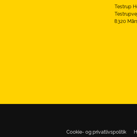
Testrup H
Testrupve
8320 Mårs
Cookie- og privatlivspolitik
H