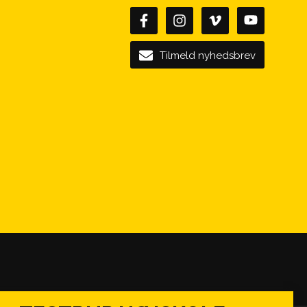
Tilmeld nyhedsbrev
telsesforhold på folkehøjskoler