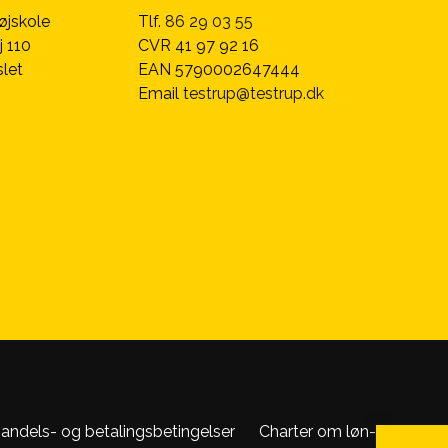
øjskole
Tlf.
86 29 03 55
j 110
CVR 41 97 92 16
let
EAN 5790002647444
Email
testrup@testrup.dk
andels- og betalingsbetingelser
Charter om løn- og ansæt