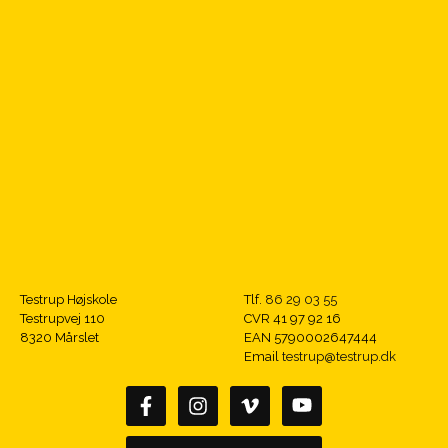
Testrup Højskole
Tlf.
86 29 03 55
Testrupvej 110
CVR 41 97 92 16
8320 Mårslet
EAN 5790002647444
Email
testrup@testrup.dk