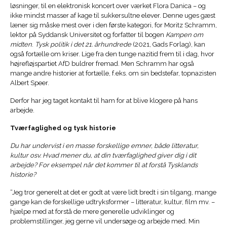
løsninger, til en elektronisk koncert over værket Flora Danica – og
ikke mindst masser af kage til sukkersultne elever. Denne uges gæst
læner sig måske mest over i den første kategori, for Moritz Schramm,
lektor på Syddansk Universitet og forfatter til bogen
Kampen om
midten
.
Tysk politik i det 21. århundrede
(2021, Gads Forlag), kan
også fortælle om kriser. Lige fra den tunge nazitid frem til i dag, hvor
højrefløjspartiet AfD buldrer fremad. Men Schramm har også
mange andre historier at fortælle, f.eks. om sin bedstefar, topnazisten
Albert Speer.
Derfor har jeg taget kontakt til ham for at blive klogere på hans
arbejde.
Tværfaglighed og tysk historie
Du har undervist i en masse forskellige emner, både litteratur,
kultur osv. Hvad mener du, at din tværfaglighed giver dig i dit
arbejde? For eksempel når det kommer til at forstå Tysklands
historie?
“Jeg tror generelt at det er godt at være lidt bredt i sin tilgang, mange
gange kan de forskellige udtryksformer – litteratur, kultur, film mv. –
hjælpe med at forstå de mere generelle udviklinger og
problemstillinger, jeg gerne vil undersøge og arbejde med. Min