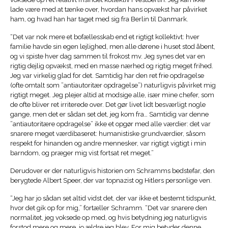
lade være med at tænke over, hvordan hans opvækst har påvirket
ham, og hvad han har taget med sig fra Berlin til Danmark.
“Det var nok mere et bofællesskab end et rigtigt kollektivt: hver
familie havde sin egen lejlighed, men alle dørene i huset stod åbent,
og vi spiste hver dag sammen til frokost mv. Jeg synes det var en
rigtig dejlig opvækst, med en masse nærhed og rigtig meget frihed.
Jeg var virkelig glad for det. Samtidig har den ret frie opdragelse
(ofte omtalt som ”antiautoritær opdragelse”) naturligvis påvirket mig
rigtigt meget. Jeg plejer altid at modsige alle, især mine chefer, som
de ofte bliver ret irriterede over. Det gør livet lidt besværligt nogle
gange, men det er sådan set det, jeg kom fra… Samtidig var denne
”antiautoritære opdragelse” ikke et opgør med alle værdier: det var
snarere meget værdibaseret: humanistiske grundværdier, såsom
respekt for hinanden og andre mennesker, var rigtigt vigtigt i min
barndom, og præger mig vist fortsat ret meget.”
Derudover er der naturligvis historien om Schramms bedstefar, den
berygtede Albert Speer, der var topnazist og Hitlers personlige ven.
“Jeg har jo sådan set altid vidst det, der var ikke et bestemt tidspunkt,
hvor det gik op for mig,” fortæller Schramm. “Det var snarere den
normalitet, jeg voksede op med, og hvis betydning jeg naturligvis
forstod mere og mere, jo ældre jeg blev. For mig betyder denne