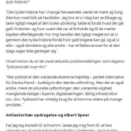
tysk historie?
“Den tyske historie har i mange henseender været ret mørk og tung,
ikke kun med blik på Nazitiden. Jeg tror at vi i dag kan se tilbage og
lære rigtigt meget af den tyske udvikling: både at forstå hvad der gik
galt i historien, og hvor svært det var at forholde sig til de mørke
kapitler efterfølgende. For mig handler det rigtigt meget om at vi
gennem den tyske historie forstå hvor galt tingene kan gå, og at vi
alle – også danskere og alle andre – har et fælles ansvar for at den
slags sager ikke gentager sig.”
Hvad mener du er de mest aktuelle problemstillinger, som dagens
Tyskland står over for?
“Ren politisk er den voksende ekstreme højrefløj – partiet Alternative
für Deutschland – tydeligvis den største udfordring. Men der er også
andre, mere strukturelle udfordringer: den voksende ulighed,
manglende boliger i byerne, digitaliseringen, dårlig infrastruktur
osv., dvs. Tyskland har virkelig brug for at komme videre på mange
områder…”
Antiautoritær opdragelse og Albert Speer
Før jeg tog kontakt til Schramm, læste jeg mig frem til, at han
voksede op i et relativt frisindet kollektiv i Vestberlin. Jeg kan ikke