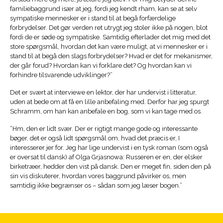
familiebaggrund især at jeg, fordi jeg kendt rham, kan se at selv
sympatiske mennesker er i stand til at begå forfærdelige
forbrydelser. Det gør verden ret utrygt jeg stoler ikke på nogen, blot
fordi de er søde og sympatiske. Samtidig efterlader det mig med det
store spørgsmål, hvordan det kan være muligt, at vi mennesker er i
stand til at begå den slags forbrydelser? Hvad er det for mekanismer,
der går forud? Hvordan kan vi forklare det? Og hvordan kan vi
forhindre tilsvarende udviklinger?”
Det er svært at interviewe en lektor, der har undervist i litteratur,
uden at bede om at få en lille anbefaling med. Derfor har jeg spurgt
Schramm, om han kan anbefale en bog, som vi kan tage med os.
“Hm, den er lidt svær. Der er rigtigt mange gode og interessante
bøger, det er også lidt spørgsmål om, hvad det præcis er, I
interesserer jer for. Jeg har lige undervist i en tysk roman (som også
er oversat til dansk) af Olga Grjasnowa: Russeren er en, der elsker
birketræer, hedder den vist på dansk. Den er meget fin, siden den på
sin vis diskuterer, hvordan vores baggrund påvirker os, men
samtidig ikke begrænser os – sådan som jeg læser bogen.”