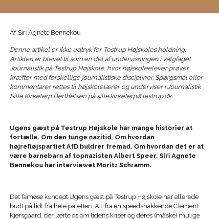
Af Siri Agnete Bennekou
Denne artikel er ikke udtryk for Testrup Højskoles holdning.
Artiklen er blevet til som en del af undervisningen i valgfaget
Journalistik på Testrup Højskole, hvor højskoleelever prøver
kræfter med forskellige journalistiske discipliner. Spørgsmål eller
kommentarer rettes til højskolelærer og underviser i Journalistik
Sille Kirketerp Berthelsen på sille.kirketerp@testrup.dk.
Ugens gæst på Testrup Højskole har mange historier at
fortælle. Om den tunge nazitid. Om hvordan
højrefløjspartiet AfD buldrer fremad. Om hvordan det er at
være barnebarn af topnazisten Albert Speer. Siri Agnete
Bennekou har interviewet Moritz Schramm.
Det famøse koncept Ugens gæst på Testrup Højskole har allerede
budt på lidt fra hele paletten. Alt fra en speedsnakkende Clement
Kjersgaard, der lærte os om tidens kriser og deres (måske) mulige