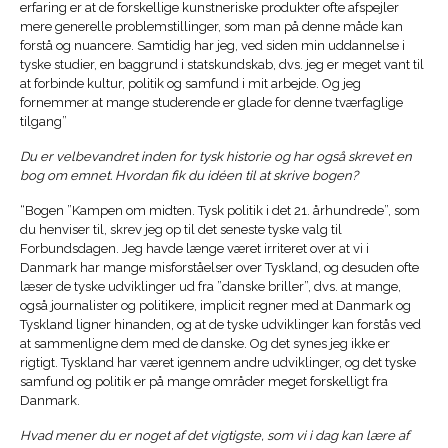
erfaring er at de forskellige kunstneriske produkter ofte afspejler
mere generelle problemstillinger, som man på denne måde kan
forstå og nuancere. Samtidig har jeg, ved siden min uddannelse i
tyske studier, en baggrund i statskundskab, dvs. jeg er meget vant til
at forbinde kultur, politik og samfund i mit arbejde. Og jeg
fornemmer at mange studerende er glade for denne tværfaglige
tilgang”
Du er velbevandret inden for tysk historie og har også skrevet en
bog om emnet. Hvordan fik du idéen til at skrive bogen?
“Bogen ”Kampen om midten. Tysk politik i det 21. århundrede”, som
du henviser til, skrev jeg op til det seneste tyske valg til
Forbundsdagen. Jeg havde længe været irriteret over at vi i
Danmark har mange misforståelser over Tyskland, og desuden ofte
læser de tyske udviklinger ud fra ”danske briller”, dvs. at mange,
også journalister og politikere, implicit regner med at Danmark og
Tyskland ligner hinanden, og at de tyske udviklinger kan forstås ved
at sammenligne dem med de danske. Og det synes jeg ikke er
rigtigt. Tyskland har været igennem andre udviklinger, og det tyske
samfund og politik er på mange områder meget forskelligt fra
Danmark.
Hvad mener du er noget af det vigtigste, som vi i dag kan lære af