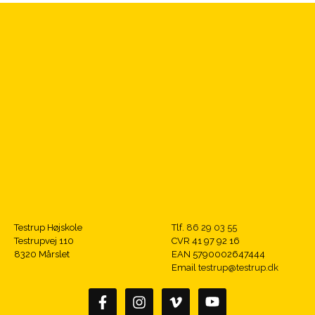
Testrup Højskole
Tlf.
86 29 03 55
Testrupvej 110
CVR 41 97 92 16
8320 Mårslet
EAN 5790002647444
Email
testrup@testrup.dk