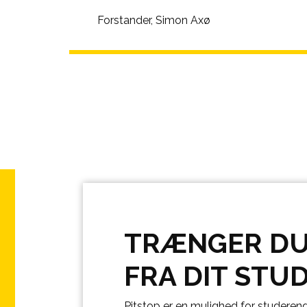
Forstander, Simon Axø
TRÆNGER DU 
FRA DIT STUD
Pitstop er en mulighed for studerend