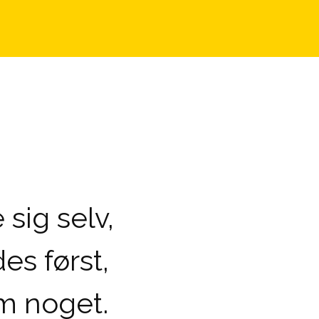
sig selv,
es først,
m noget.