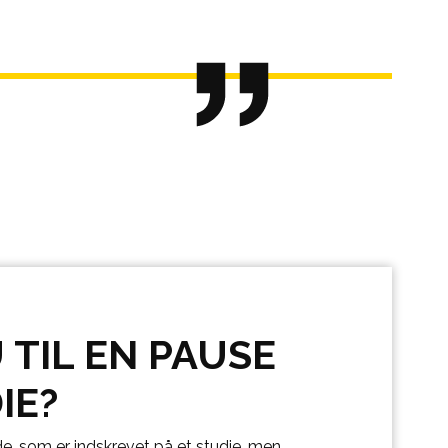
TIL EN PAUSE
IE?
e, som er indskrevet på et studie, men