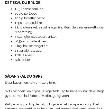
DET SKAL DU BRUGE
1,25 l hønsebouillon
200 g perlebyg
200 g tørsaltet bacon
1 spsk. æbleeddike
2 knoldfennikel, snittet meget fint. Gem de små fennikeltoppe
til anretning
4 stængler bladselleri, snittet
i 0,5 cm smalle skiver
2 løg, hakket meget fint
2 stængler estragon
1 tsk. sukker
Salt, peber
SÅDAN SKAL DU GØRE
Skær bacon i en halv cm store tern.*
Svits baconen i en gryde i sit eget fedt. Tag ternene op, når de er stegt
gyldne, men lad fedtet blive tilbage i gryden.
Rist perlebyg og løg i fedtet, til løgene er let transparente og tilsæt
estragon, æbleeddike og bouillon. Lad suppen småkoge under låg i