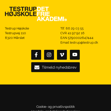
Testrup Højskole
Tlf.
86 29 03 55
Testrupvej 110
CVR 41 97 92 16
8320 Mårslet
EAN 5790002647444
Email
testrup@testrup.dk
Tilmeld nyhedsbrev
Cookie- og privatlivspolitik