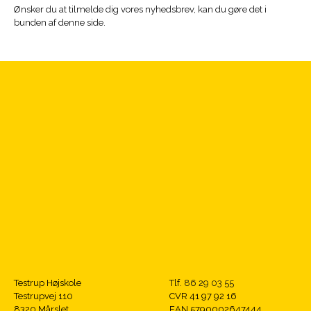
Ønsker du at tilmelde dig vores nyhedsbrev, kan du gøre det i
bunden af denne side.
Testrup Højskole
Tlf.
86 29 03 55
Testrupvej 110
CVR 41 97 92 16
8320 Mårslet
EAN 5790002647444