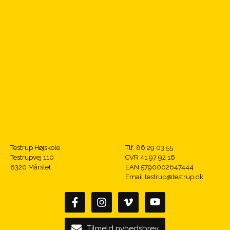
Testrup Højskole
Tlf.
86 29 03 55
Testrupvej 110
CVR 41 97 92 16
8320 Mårslet
EAN 5790002647444
Email
testrup@testrup.dk
Tilmeld nyhedsbrev