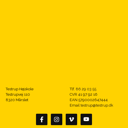
Testrup Højskole
Tlf.
86 29 03 55
Testrupvej 110
CVR 41 97 92 16
8320 Mårslet
EAN 5790002647444
Email
testrup@testrup.dk