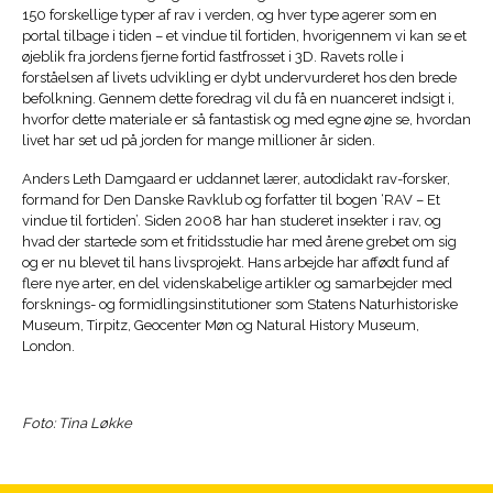
150 forskellige typer af rav i verden, og hver type agerer som en
portal tilbage i tiden – et vindue til fortiden, hvorigennem vi kan se et
øjeblik fra jordens fjerne fortid fastfrosset i 3D. Ravets rolle i
forståelsen af livets udvikling er dybt undervurderet hos den brede
befolkning. Gennem dette foredrag vil du få en nuanceret indsigt i,
hvorfor dette materiale er så fantastisk og med egne øjne se, hvordan
livet har set ud på jorden for mange millioner år siden.
Anders Leth Damgaard er uddannet lærer, autodidakt rav-forsker,
formand for Den Danske Ravklub og forfatter til bogen ‘RAV – Et
vindue til fortiden’. Siden 2008 har han studeret insekter i rav, og
hvad der startede som et fritidsstudie har med årene grebet om sig
og er nu blevet til hans livsprojekt. Hans arbejde har affødt fund af
flere nye arter, en del videnskabelige artikler og samarbejder med
forsknings- og formidlingsinstitutioner som Statens Naturhistoriske
Museum, Tirpitz, Geocenter Møn og Natural History Museum,
London.
Foto: Tina Løkke