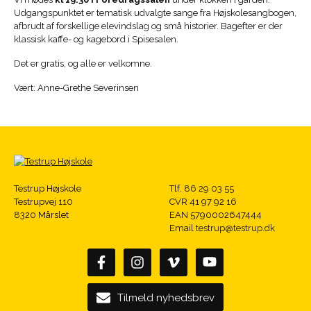
Udgangspunktet er tematisk udvalgte sange fra
Højskolesangbogen
,
afbrudt af forskellige elevindslag og små historier. Bagefter er der
klassisk kaffe- og kagebord i Spisesalen.
Det er gratis, og alle er velkomne.
Vært: Anne-Grethe Severinsen
Testrup Højskole
Tlf.
86 29 03 55
Testrupvej 110
CVR 41 97 92 16
8320 Mårslet
EAN 5790002647444
Email
testrup@testrup.dk
Tilmeld nyhedsbrev