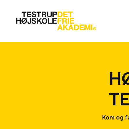
H
T
Kom og få