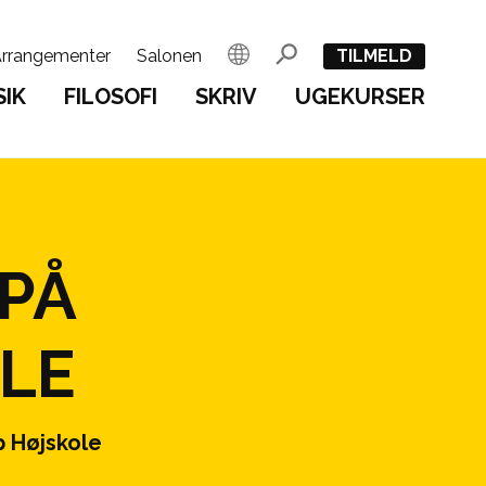
rrangementer
Salonen
English
Søg
TILMELD
IK
FILOSOFI
SKRIV
UGEKURSER
PÅ
LE
p Højskole