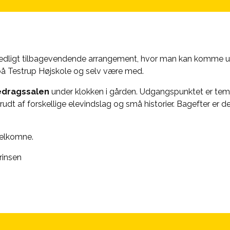
edligt tilbagevendende arrangement, hvor man kan komme udef
 på Testrup Højskole og selv være med.
redragssalen
under klokken i gården. Udgangspunktet er tem
brudt af forskellige elevindslag og små historier. Bagefter er de
 velkomne.
rinsen