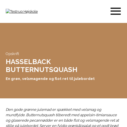
Opskrift
HASSELBACK
BUTTERNUTSQUASH
En grøn, velsmagende og flot ret til julebordet
Den gode grønne julemad er spækket med velsmag og
mundfylde. Butternutsquash tilberedt med appelsin-timiansauce
og glaserede pecannødder er en både flot og velsmagende ret at
stille på julebordet. Server en fyldig grønkålssalat og et godt brød