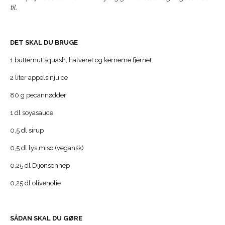
til.
DET SKAL DU BRUGE
1 butternut squash, halveret og kernerne fjernet
2 liter appelsinjuice
80 g pecannødder
1 dl soyasauce
0,5 dl sirup
0,5 dl lys miso (vegansk)
0,25 dl Dijonsennep
0,25 dl olivenolie
SÅDAN SKAL DU GØRE