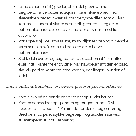
Tænd ovnen på 185 grader, almindelig ovnvarme.
Læg de to halve butternutsquash på et skærebræt med
skæresiden nedad. Skær så mange tynde riller, som du kan
komme til, uden at skære dem helt igennem. Læg de to
butternutsquash op i et ildfast fad, der er smurt med lidt
olivenolie.
Rør appelsinjuice, soyasauce, miso, dijonsennep og olivenolie
sammen i en skål og hæld det over de to halve
butternutsquash.
Sæt fadet i ovnen og bag butternutsquashen i 45 minutter,
eller indtil kanterne er gyldne. Når halvdelen af tiden er gået,
skal du penlse kanterne med væden, der ligger i bunden af
fadet.
Imens butternutsquahsen er i ovnen, glaseres pecannødderne
Kom sirup på en pande og varm det op, til det bruser.
Kom pecannødder op i panden og rør godt rundt. Rist
nødderne i siruppen i 3-5 minutter under stadig omrøring.
Bred dem ud på et stykke bagepapir, og lad dem stå ved
stuetemperatur indtil servering.