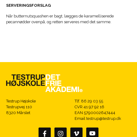
SERVERINGSFORSLAG
Når butternutsquashen er bagt, lægges de karamelliserede
pecannødder ovenpå, og retten serveres med det samme.
Testrup Højskole
Tlf.
86 29 03 55
Testrupvej 110
CVR 41 97 92 16
8320 Mårslet
EAN 5790002647444
Email
testrup@testrup.dk