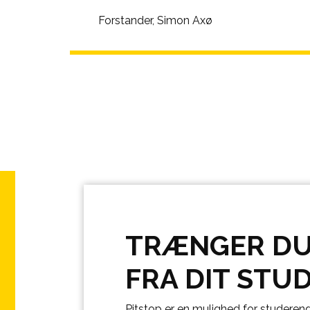
Forstander, Simon Axø
TRÆNGER DU 
FRA DIT STUD
Pitstop er en mulighed for studerend