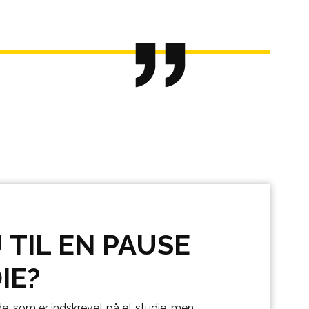
TIL EN PAUSE
IE?
e, som er indskrevet på et studie, men